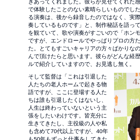
きあってくれました。彼らが見せてくれた
で体験したことのない素晴らしいものでし
る演奏は、後から録音したのではなく、実
奏しているものです」と、制作秘話を語っ
を観ていて、歌や演奏がすごいので「ホン
ですが、エンドロールでやっぱりプロの方
た。とてもすごいキャリアの方々ばかりな
んで頂けたらと思います。彼らがどんな経
ルで紹介していますので、お見逃し無く。
そして監督は「これは引退した
人たちの老人ホームで起きる物
語ですが、ここに登場する人た
ちは誰も引退したくはないし、
人生は終わっていないという主
張をしたいわけです。皆充分に
生きてきたし、主役級の人や私
も含めて70代以上ですが、40年
も50年もずっと仕事をしてきた