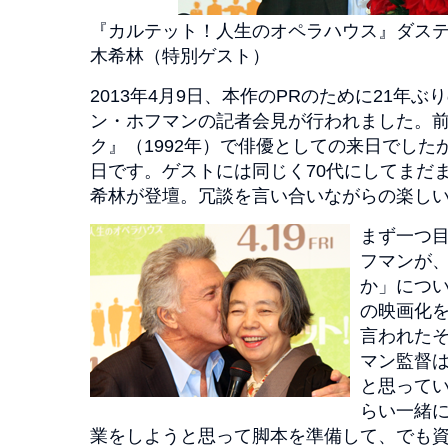
『カルテット！人生のオペラハウス』ダス
木希林（特別ゲスト）
2013年4月9日、本作のPRのために21年
ン・ホフマンの記者会見が行われました。
ク』（1992年）で俳優としての来日でした
日です。ゲストには同じく70代にしてまだ
希林が登壇。冗談を言い合いながらの楽し
まず一つ目
フマンが
か」につ
の映画化
言われた
マン監督
と思ってい
らい一緒
業をしようと思って脚本を準備して、でも