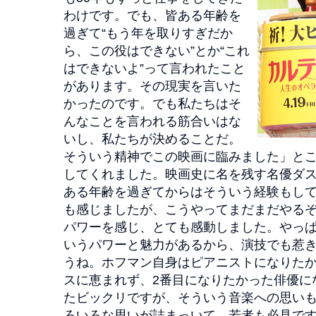
わけです。でも、皆ある年齢を
過ぎて“もう年を取りすぎだか
ら、この役はできない”とか“これ
はできないよ”って言われたこと
があります。その現実を言いた
かったのです。でも私たちはそ
んなことを言われる筋合いはな
いし、私たちが決めることだ。
そういう精神でこの映画に臨みました」と
してくれました。映画史に名を残す名優ダ
ある年齢を過ぎてからはそういう経験もし
も感じましたが、こうやってまだまだやる
パワーを感じ、とても感動しました。やっ
いうパワーと魅力があるから、演技でも惹
うね。ホフマン自身はピアニストになりた
スに恵まれず、2番目になりたかった俳優に
たビックリですが、そういう音楽への思い
ろいろな思いが詰まっいて、若者も必見です