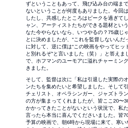
ずということもあって、飛び込み台の端ま
ないということが何度もありました。今回
したし、共感したところはピークを過ぎて
ャン、アーティストたちができる題材という
なた今やらないなら、いつやるの？75歳じ
とに決めましたが、“これを監督しないんだ
に対して、逆に僕は“この映画をやってヒッ
と別れるぞ”と言いました（笑）」と答えま
で、ホフマンのユーモアに溢れチャーミン
きました。
そして、監督は次に「私は引退した実際の
ンたちを集めたいと希望しました。そして
チェリスト、オペラシンガー、ジャズトラ
の方が集まってくれましたが、皆ここ20〜3
かかってきたことがないという状況で、私
言ったら本当に喜んでくださいました。皆70
予算の映画で、朝6時から現場に来て、寒いな