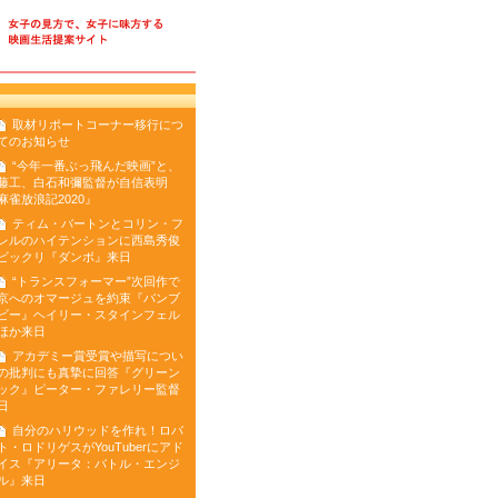
トーキョー女子映画部の取
取材リポートコーナー移行につ
てのお知らせ
“今年一番ぶっ飛んだ映画”と、
藤工、白石和彌監督が自信表明
麻雀放浪記2020』
ティム・バートンとコリン・フ
レルのハイテンションに西島秀俊
ビックリ『ダンボ』来日
“トランスフォーマー”次回作で
京へのオマージュを約束『バンブ
ビー』ヘイリー・スタインフェル
ほか来日
アカデミー賞受賞や描写につい
の批判にも真摯に回答『グリーン
ック』ピーター・ファレリー監督
日
自分のハリウッドを作れ！ロバ
ト・ロドリゲスがYouTuberにアド
イス『アリータ：バトル・エンジ
ル』来日