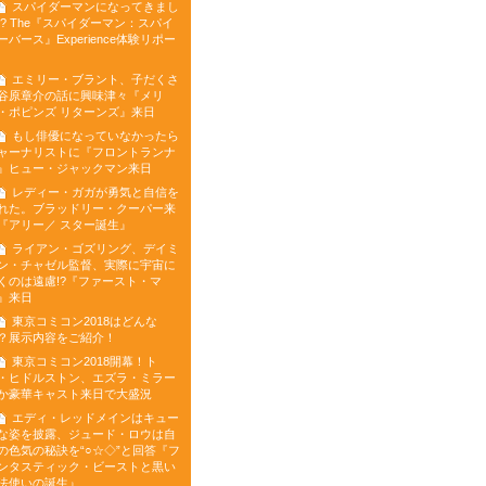
スパイダーマンになってきまし
!? The『スパイダーマン：スパイ
ーバース』Experience体験リポー
エミリー・ブラント、子だくさ
谷原章介の話に興味津々『メリ
・ポピンズ リターンズ』来日
もし俳優になっていなかったら
ャーナリストに『フロントランナ
』ヒュー・ジャックマン来日
レディー・ガガが勇気と自信を
れた。ブラッドリー・クーパー来
『アリー／ スター誕生』
ライアン・ゴズリング、デイミ
ン・チャゼル監督、実際に宇宙に
くのは遠慮!?『ファースト・マ
』来日
東京コミコン2018はどんな
？展示内容をご紹介！
東京コミコン2018開幕！ト
・ヒドルストン、エズラ・ミラー
か豪華キャスト来日で大盛況
エディ・レッドメインはキュー
な姿を披露、ジュード・ロウは自
の色気の秘訣を“○☆◇”と回答『フ
ンタスティック・ビーストと黒い
法使いの誕生』