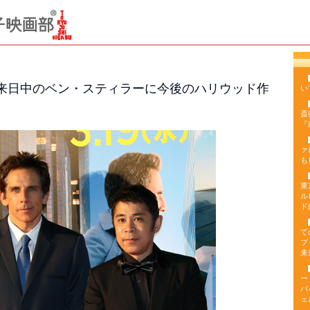
!』来日中のベン・スティラーに今後のハリウッド作
い
斎
『
ァ
も
東
ル
ド
て
ブ
来
ー
バ
ェ