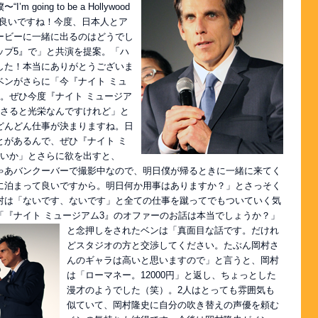
oing to be a Hollywood
、「良いですね！今度、日本人とア
ービーに一緒に出るのはどうでし
ップ5』で」と共演を提案。「ハ
した！本当にありがとうございま
ベンがさらに「今『ナイト ミュ
。ぜひ今度『ナイト ミュージア
ださると光栄なんですけれど」と
どんどん仕事が決まりますね。日
とがあるんで、ぜひ『ナイト ミ
ないか」とさらに欲を出すと、
ゃあバンクーバーで撮影中なので、明日僕が帰るときに一緒に来てく
に泊まって良いですから。明日何か用事はありますか？」とさっそく
村は「ないです、ないです」と全ての仕事を蹴ってでもついていく気
「『ナイト ミュージアム3』のオファーのお話は本当でしょうか？」
と念押しをされたベンは「真面目
な話です。だけれ
どスタジオの方と交渉してください。たぶん岡村さ
んのギャラは高いと思いますので」と言うと、岡村
は「ローマネー。12000円」と返し、ちょっとした
漫才のようでした（笑）。2人はとっても雰囲気も
似ていて、岡村隆史に自分の吹き替えの声優を頼む