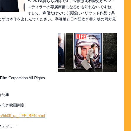
ベンの気持ちも納得です。今後は岡村隆史がベン・
スティラーの専属声優になるかも知れないですね。
そして、声優だけでなく実際にハリウッド作品で共
まずは本作を楽しんでください。字幕版と日本語吹き替え版の両方見
ilm Corporation All Rights
介記事
ト向き映画判定
_ra/hh09_ra_LIFE_BEN.html
スティラー