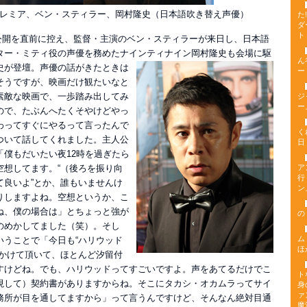
ンプレミア、ベン・スティラー、岡村隆史（日本語吹き替え声優）
た
ダ
ト
日本公開を直前に控え、監督・主演のベン・スティラーが来日し、日本語
ター・ミティ役の声優を務めたナインティナイン岡村隆史も会場に駆
ん
史が登
壇。声優の話がきたときは
ー
そうですが、映画だけ観たいなと
素敵な映画で、一歩踏み出してみ
ジ
ー
ので、たぶんへたくそやけどやっ
わってすぐにやるって言ったんで
く
ついて話してくれました。主人公
日
「僕もだいたい夜12時を過ぎたら
空想してます。“（後ろを振り向
ア
行
て良いよ”とか、誰もいませんけ
ン
りしますよね。空想というか、こ
ね、僕の場合は」とちょっと強が
の
のめかしてました（笑）。そし
ム
いうことで「今日も“ハリウッド
ほ
をかけて頂いて、ほとんど汐留付
すけどね。でも、ハリウッドってすごいですよ。声をあてるだけでこ
ト
現して）契約書がありますからね。そこにタカシ・オカムラってサイ
身
ァ
務所が目を通してますから」って言うんですけど、そんなん絶対目通
魔