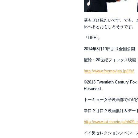
演もぜひ観たいです。でも、
比べるとおもしろそうです。
『LIFE!』
2014年3月19日より全国公開
配給：20世紀フォックス映画
http://www.foxmovies.jp/life/
©2013 Twentieth Century Fox F
Reserved.
トーキョー女子映画部での紹
辛口？甘口？映画批評＆デー
http://www.tst-movie.jp/hh09
イイ男セレクション／ベン・