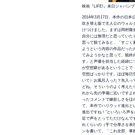
映画『LIFE!』来日ジャパ
2014年3月17日、本作の
吹き替え版で主人公のウォル
けつけました。まずは岡村隆
自分には無理だと思っていた
思って観てみると、「すごく
ようという内容の作品だった
てみようかなと思って。観終
す」と声優を担当した経緯に
が空想癖があるということで
空想ばっかりです。ほぼ毎日
いて）お風呂入った？先入っ
どね。そういうのよく考えた
れから先の準備に近いですよ
ったコメントで嫁欲しさをほ
て、本作でハリウッド進出と
進出ですね！”といろいろ声
近で声をとってただけなんで
れくらいの（手で分厚さを表
ンを書いて。「これ全部、事