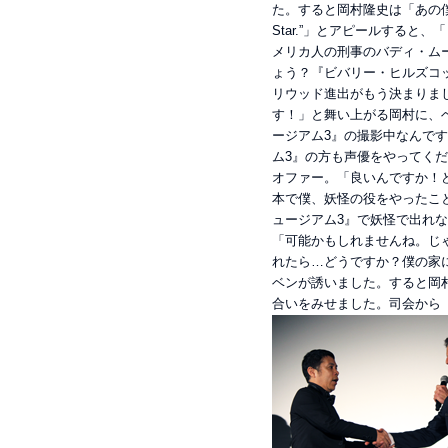
た。すると岡村隆史は「あの僕〜“I’m g
Star.”」とアピールすると
メリカ人の刑事のバディ・ム
ょう？『ビバリー・ヒルズコ
リウッド進出がもう決まりま
す！」と舞い上がる岡村に、
ージアム3』の撮影中なんです
ム3』の方も声優をやってく
オファー。「良いんですか！
本で僕、妖怪の役をやったこ
ュージアム3』で妖怪で出れ
「可能かもしれませんね。じ
れたら…どうですか？僕の家
ベンが誘いました。すると岡
合いをみせました。司会から