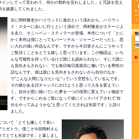
サインしてって言われて、何かの契約を交わしました」と冗談を交え
話を披露してくれました。
た
ー
次に岡村隆史がハリウッドに進出という流れから、ハリウッ
ィ
ド・スターに会いに行くという演出で、岡村隆史がステージ上
を走り、そこへベン・スティラーが登場。本作について「とに
検
かく本作は僕にとってもパーソナル・ジャーニーだったし、思
い入れの強い作品なんです。ですから今日皆さんにこうやって
ご覧頂くことをとても嬉しく思っています。この物語は、いろ
んな可能性を持っているけど誰にも認められない、そして誰に
も見向きもされない、でも毎日毎日真面目に働いている男性の
話なんです。彼は誰にも見向きもされないから自分のなか
で“こんな人間になりたいな”っていう空想をしているんです。
その彼がある日チャンスにかけようと思って人生を変えてい
く。自分が思い描いていた夢を一つの現実に変えていく物語で
す。ですからこれをご覧になって彼にインスパイアされて“自
分もやってみようかな”と思ってくだされば光栄です」と語り
ました。
について「とても優しくて良い
アリガトウ。僕こそ今回岡村さん
きてとても光栄です」と返しまし