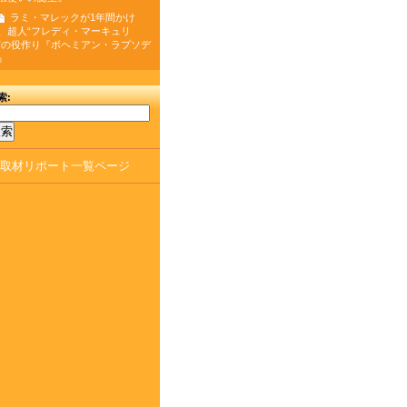
ラミ・マレックが1年間かけ
、超人“フレディ・マーキュリ
”の役作り『ボヘミアン・ラプソデ
』
索:
取材リポート一覧ページ