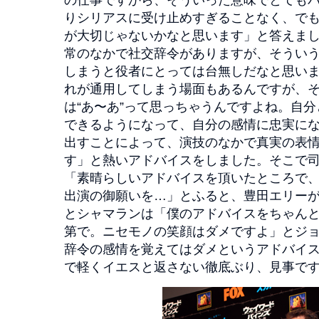
りシリアスに受け止めすぎることなく、で
が大切じゃないかなと思います」と答えま
常のなかで社交辞令がありますが、そうい
しまうと役者にとっては台無しだなと思い
れが通用してしまう場面もあるんですが、
は“あ〜あ”って思っちゃうんですよね。自
できるようになって、自分の感情に忠実に
出すことによって、演技のなかで真実の表
す」と熱いアドバイスをしました。そこで
「素晴らしいアドバイスを頂いたところで
出演の御願いを…」とふると、豊田エリー
とシャマランは「僕のアドバイスをちゃん
第で。ニセモノの笑顔はダメですよ」とジ
辞令の感情を覚えてはダメというアドバイ
で軽くイエスと返さない徹底ぶり、見事で