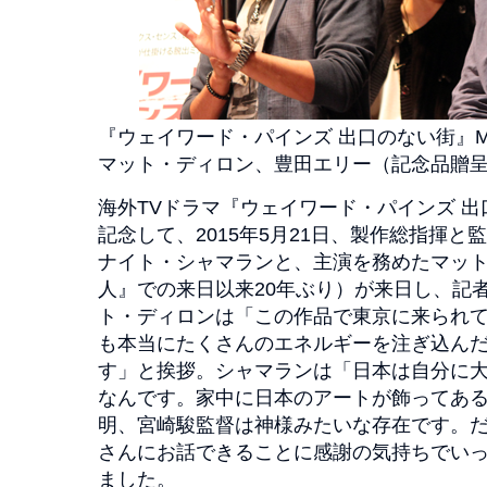
『ウェイワード・パインズ 出口のない街』
マット・ディロン、豊田エリー（記念品贈
海外TVドラマ『ウェイワード・パインズ 
記念して、2015年5月21日、製作総指揮
ナイト・シャマランと、主演を務めたマッ
人』での来日以来20年ぶり）が来日し、記
ト・ディロンは「この作品で東京に来られ
も本当にたくさんのエネルギーを注ぎ込ん
す」と挨拶。シャマランは「日本は自分に
なんです。家中に日本のアートが飾ってあ
明、宮崎駿監督は神様みたいな存在です。
さんにお話できることに感謝の気持ちでい
ました。