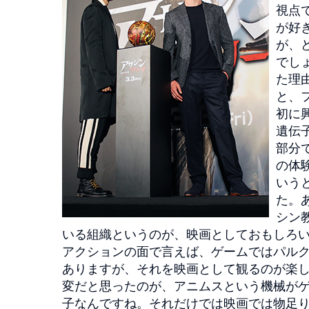
視点
が好
が、
でし
た理
と、
初に
遺伝
部分
の体
いう
た。
シン
いる組織というのが、映画としておもしろ
アクションの面で言えば、ゲームではパル
ありますが、それを映画として観るのが楽
変だと思ったのが、アニムスという機械が
子なんですね。それだけでは映画では物足