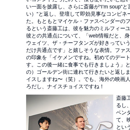
い一面を披露し、さらに斎藤が“I’m soup”と
い）”と返し、登壇して即効見事なコンビネ
た。もともとマイケル・ファスベンダーの
るという斎藤工は、彼を魅力のミルフィー
彼との共通点について、「web情報だと、
ウェイツ、ザ・チーフタンズが好きってい
だけ共通点です」と嬉しそうな表情。ファ
の印象を「イケメンですね。初めてのデー
す。この後一緒に食事でも行きましょう」
の）ゴールデン街に連れて行きたいと返し
イスしますね〜（笑）。でも、海外の映画
ろだし、ナイスチョイスですね！
斎藤
るし
ベン
て、
とい