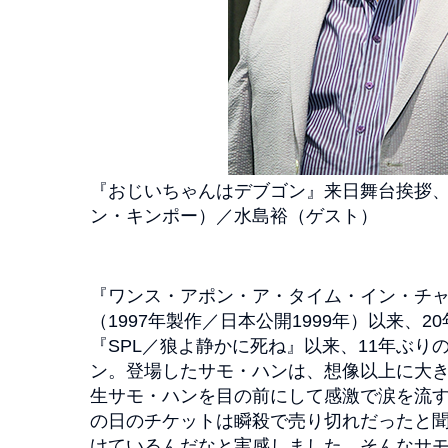
『おじいちゃんはデブゴン』来日舞台挨拶
ン・キンポー）／水島裕（ゲスト）
『ワンス・アポン・ア・タイム・イン・チャ
（1997年製作／日本公開1999年）以来、
『SPL／狼よ静かに死ね』以来、11年ぶり
ン。登場したサモ・ハンは、想像以上に大
生サモ・ハンを目の前にして感激で涙を流
の日のチケットは瞬殺で売り切れだったと
けているんだなと実感しました。そんなサモ