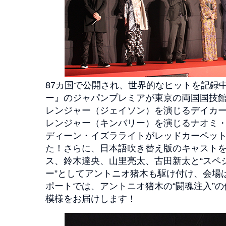
87カ国で公開され、世界的なヒットを記録
ー』のジャパンプレミアが東京の両国国技
レンジャー（ジェイソン）を演じるデイカ
レンジャー（キンバリー）を演じるナオミ
ディーン・イズラライトがレッドカーペッ
た！さらに、日本語吹き替え版のキャスト
ス、鈴木達央、山里亮太、古田新太と“スペ
ー”としてアントニオ猪木も駆け付け、会場
ポートでは、アントニオ猪木の“闘魂注入”
模様をお届けします！