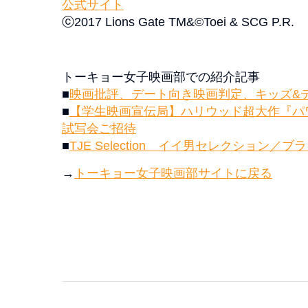
公式サイト
ⓒ2017 Lions Gate TM&©Toei & SCG P.R.
トーキョー女子映画部での紹介記事
■
映画批評、デート向き映画判定、キッズ&
■
【学生映画宣伝局】ハリウッド超大作『パ
試写会ご招待
■
TJE Selection イイ男セレクション
→
トーキョー女子映画部サイトに戻る