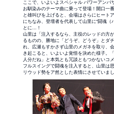
ここで、いよいよスペシャル パワーアンバ
お馴染みのテーマ曲に乗って登場！開口一
と雄叫びを上げると、会場はさらにヒート
にちなみ、登壇者を代表して山里に“闘魂（
とに…！
山里は「注入するなら、主役のレッドの方
るものの、勝地に「どうぞ、どうぞ」とダ
れ、広瀬もすかさず山里のメガネを取り、
き起こると、いよいよ覚悟を決めた様子。「
人分だね」と本気とも冗談ともつかないコ
フルスイングで闘魂を注入すると、山里は
リウッド勢をア然とした表情にさせていま