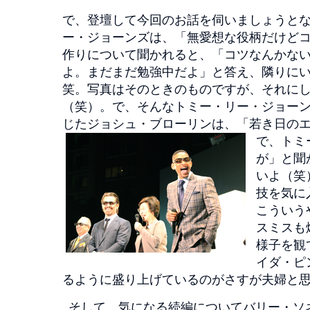
で、登壇して今回のお話を伺いましょうと
ー・ジョーンズは、「無愛想な役柄だけど
作りについて聞かれると、「コツなんかない
よ。まだまだ勉強中だよ」と答え、隣りに
笑。写真はそのときのものですが、それに
（笑）。で、そんなトミー・リー・ジョーン
じたジョシュ・ブローリンは、「若き日のエ
で、トミ
が」と聞
いよ（笑
技を気に
こういう
スミスも
様子を観
イダ・ピ
るように盛り上げているのがさすが夫婦と
そして、気になる続編についてバリー・ソ