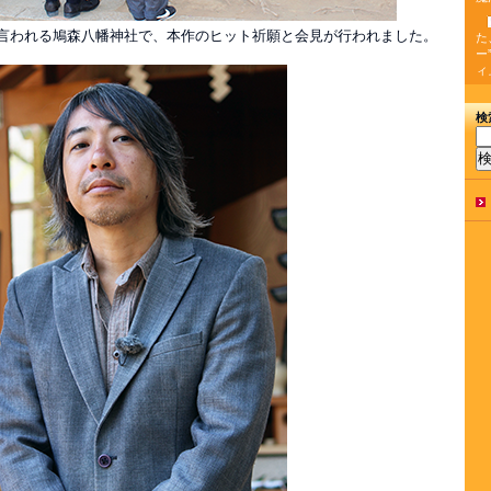
地と言われる鳩森八幡神社で、本作のヒット祈願と会見が行われました。
た
ー
ィ
検