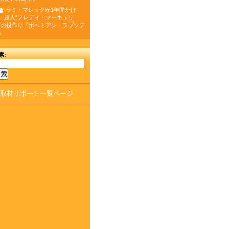
ラミ・マレックが1年間かけ
、超人“フレディ・マーキュリ
”の役作り『ボヘミアン・ラプソデ
』
索:
取材リポート一覧ページ