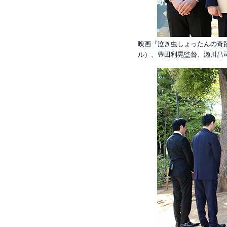
映画『泣き虫しょったんの奇跡
ル）、豊田利晃監督、瀬川昌