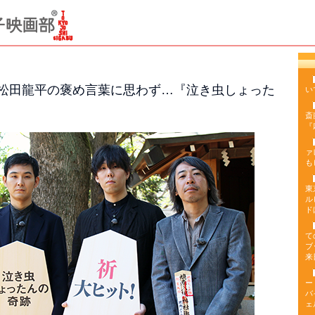
が、松田龍平の褒め言葉に思わず…『泣き虫しょった
い
斎
『
ァ
も
東
ル
ド
て
ブ
来
ー
バ
ェ