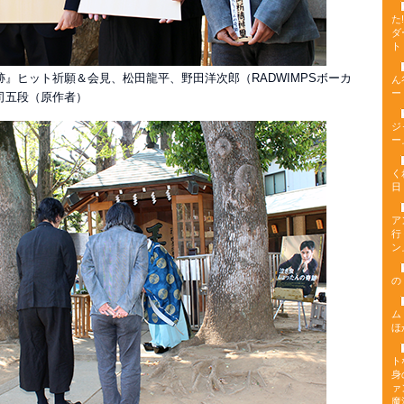
た
ダ
ト
』ヒット祈願＆会見、松田龍平、野田洋次郎（RADWIMPSボーカ
ん
ー
司五段（原作者）
ジ
ー
く
日
ア
行
ン
の
ム
ほ
ト
身
ァ
魔