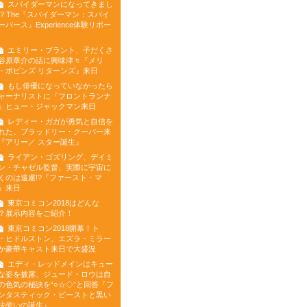
スパイダーマンになってきまし
!? The『スパイダーマン：スパイ
ーバース』Experience体験リポー
エミリー・ブラント、子だくさ
谷原章介の話に興味津々『メリ
・ポピンズ リターンズ』来日
もし俳優になっていなかったら
ャーナリストに『フロントランナ
』ヒュー・ジャックマン来日
レディー・ガガが勇気と自信を
れた。ブラッドリー・クーパー来
『アリー／ スター誕生』
ライアン・ゴズリング、デイミ
ン・チャゼル監督、実際に宇宙に
くのは遠慮!?『ファースト・マ
』来日
東京コミコン2018はどんな
？展示内容をご紹介！
東京コミコン2018開幕！ト
・ヒドルストン、エズラ・ミラー
か豪華キャスト来日で大盛況
エディ・レッドメインはキュー
な姿を披露、ジュード・ロウは自
の色気の秘訣を“○☆◇”と回答『フ
ンタスティック・ビーストと黒い
法使いの誕生』