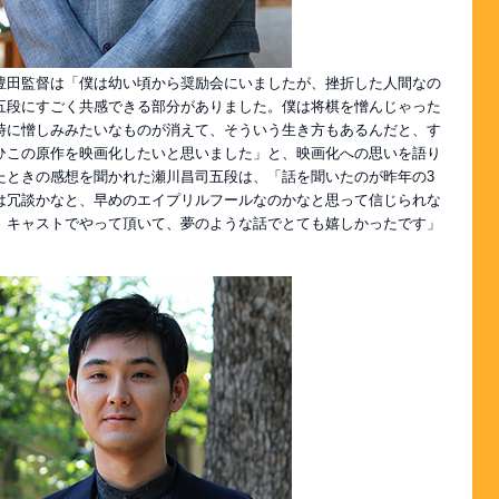
豊田監督は「僕は幼い頃から奨励会にいましたが、挫折した人間なの
五段にすごく共感できる部分がありました。僕は将棋を憎んじゃった
時に憎しみみたいなものが消えて、そういう生き方もあるんだと、す
ひこの原作を映画化したいと思いました」と、映画化への思いを語り
たときの感想を聞かれた瀬川昌司五段は、「話を聞いたのが昨年の3
は冗談かなと、早めのエイプリルフールなのかなと思って信じられな
、キャストでやって頂いて、夢のような話でとても嬉しかったです」