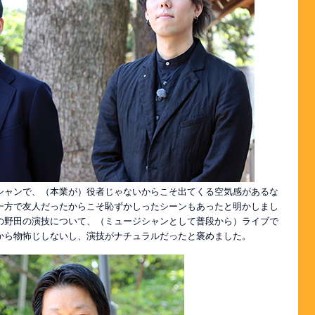
シャンで、（本業が）役者じゃないからこそ出てくる空気感があるな
一方で友人だったからこそ恥ずかしったシーンもあったと明かしまし
の野田の演技について、（ミュージシャンとして普段から）ライブで
から物怖じしないし、演技がナチュラルだったと褒めました。