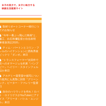
トーキョー女子映画部の取
取材リポートコーナー移行につ
てのお知らせ
“今年一番ぶっ飛んだ映画”と、
藤工、白石和彌監督が自信表明
麻雀放浪記2020』
ティム・バートンとコリン・フ
レルのハイテンションに西島秀俊
ビックリ『ダンボ』来日
“トランスフォーマー”次回作で
京へのオマージュを約束『バンブ
ビー』ヘイリー・スタインフェル
ほか来日
アカデミー賞受賞や描写につい
の批判にも真摯に回答『グリーン
ック』ピーター・ファレリー監督
日
自分のハリウッドを作れ！ロバ
ト・ロドリゲスがYouTuberにアド
イス『アリータ：バトル・エンジ
ル』来日